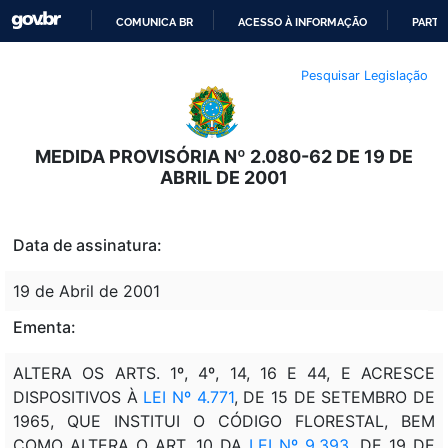
COMUNICA BR
ACESSO À INFORMAÇÃO
PARTI
IR
Pesquisar Legislação
PARA
O
CONTEÚDO
MEDIDA PROVISÓRIA Nº 2.080-62 DE 19 DE
ABRIL DE 2001
Data de assinatura:
19 de Abril de 2001
Ementa:
ALTERA OS ARTS. 1º, 4º, 14, 16 E 44, E ACRESCE
DISPOSITIVOS À
LEI Nº 4.771
, DE 15 DE SETEMBRO DE
1965, QUE INSTITUI O CÓDIGO FLORESTAL, BEM
COMO ALTERA O ART. 10 DA
LEI Nº 9.393
, DE 19 DE