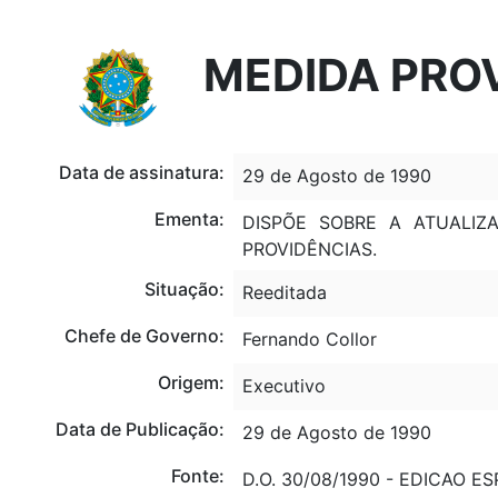
Portal do Governo Brasileiro
Atualize sua Barra de Governo
MEDIDA PROV
Data de assinatura:
29 de Agosto de 1990
Ementa:
DISPÕE SOBRE A ATUALI
PROVIDÊNCIAS.
Situação:
Reeditada
Chefe de Governo:
Fernando Collor
Origem:
Executivo
Data de Publicação:
29 de Agosto de 1990
Fonte:
D.O. 30/08/1990 - EDICAO E