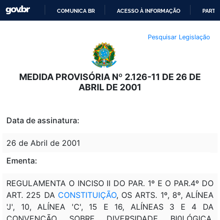
COMUNICA BR
ACESSO À INFORMAÇÃO
PARTI
IR
Pesquisar Legislação
PARA
O
CONTEÚDO
MEDIDA PROVISÓRIA Nº 2.126-11 DE 26 DE
ABRIL DE 2001
Data de assinatura:
26 de Abril de 2001
Ementa:
REGULAMENTA O INCISO II DO PAR. 1º E O PAR.4º DO
ART. 225 DA
CONSTITUIÇÃO
, OS ARTS. 1º, 8º, ALÍNEA
'J', 10, ALÍNEA 'C', 15 E 16, ALÍNEAS 3 E 4 DA
CONVENÇÃO SOBRE DIVERSIDADE BI0LÓGICA,