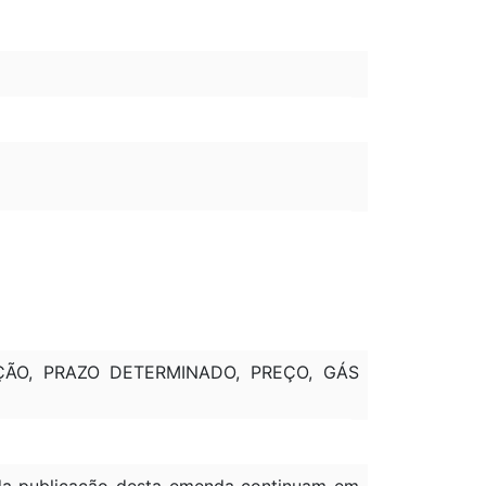
NÇÃO, PRAZO DETERMINADO, PREÇO, GÁS
à da publicação desta emenda continuam em