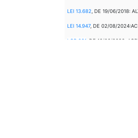
LEI 13.682
, DE 19/06/2018: A
LEI 14.947
, DE 02/08/2024:AC
LCP 231
, DE 16/06/2026: ACR
Correlação:
REEDIÇÃO COM ALTERAÇÃO DA
ORIGINÁRIA:
MPV 2.145,
DE 02
DEC 4.126
, DE 13/02/200
FUNÇÕES GRATIFICADAS DA
DEC 4.253
, DE 31/05/2002
DEC 4.985
, DE 12/02/2004