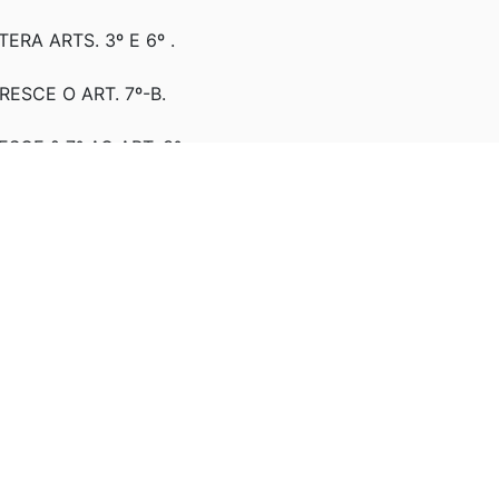
LTERA ARTS. 3º E 6º .
RESCE O ART. 7º-B.
ESCE § 7º AO ART. 3º.
 MPV 2.156-4, DE 27/07/2001
/05/2001.
2: ESTRUTURA REGIMENTAL E O QUADRO DEMONSTRA
 AGÊNCIA DE DESENVOLVIMENTO DO NORDESTE - ADENE
: REGULAMENTO DO FUNDO DE DESENVOLVIMENTO DO NO
: ENCERRAMENTO DE INVENTARIANÇA DA SUDENE.