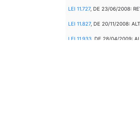
LEI 11.727
, DE 23/06/2008:
RE
LEI 11.827
, DE 20/11/2008: AL
LEI 11.933
, DE 28/04/2009: A
LEI 12.249
, DE 11/06/2010: A
LEI 12.407
, DE 19/05/2011: A
LEI 12.766
, DE 27/12/2012: AL
LEI 12.873
, DE 24/10/2013: A
MPV 627
, DE 11/11/2013: RE
LEI 12.973
. DE 13/05/2014: R