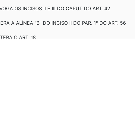
VOGA OS INCISOS II E III DO CAPUT DO ART. 42
TERA A ALÍNEA "B" DO INCISO II DO PAR. 1° DO ART. 56
LTERA O ART. 18
LTERA O ART. 30
CRESCE PAR. 4º AO ART. 56
TERA O ART. 57. Produção de efeito
LTERA ART. 57
VOGA A PARTIR DE 1º DE JANEIRO DE 2015 O ART. 74
EVOGA A PARTIR DE 1º DE JANEIRO DE 2015 O ART. 74