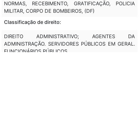
NORMAS, RECEBIMENTO, GRATIFICAÇÃO, POLICIA
MILITAR, CORPO DE BOMBEIROS, (DF)
Classificação de direito:
DIREITO ADMINISTRATIVO; AGENTES DA
ADMINISTRAÇÃO. SERVIDORES PÚBLICOS EM GERAL.
FUNCIONÁRIOS PÚBLICOS
Observação:
DE ACORDO COM O DECRETO 3.723, DE 10/01/2001, A
MEDIDA PROVISÓRIA AO SER REEDITADA SEM
ALTERAÇÃO PODERÁ CONTER APENAS A REFERENDA
DO CHEFE DA CASA CIVIL DA PRESIDÊNCIA DA
REPÚBLICA.
EMC 32, de 11/09/2001, Art. 2º : As medidas
provisórias editadas em data anterior à da publicação
desta emenda continuam em vigor até que medida