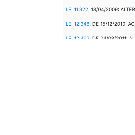
LEI 11.922
, 13/04/2009: ALTER
LEI 12.348
, DE 15/12/2010:
AC
LEI 12.462
, DE 04/08/2011: A
LCP 178
, DE 13/01/2021: ALT
Correlação:
REEDIÇÃO COM ALTERAÇÃO DA
ORIGINÁRIA:
MPV 1.811,
DE 25
VIDE
LCP 206
, DE 16/05/2024
VIDE
DEC 12.118
, DE 23/07/2
VIDE
DEC 13.080
, DE 23/07/2
Veto:
---