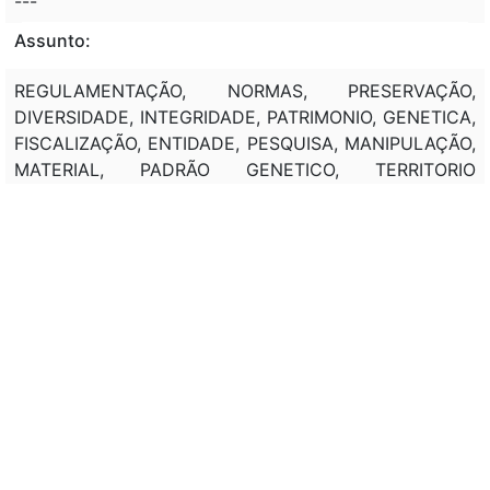
---
Assunto:
REGULAMENTAÇÃO, NORMAS, PRESERVAÇÃO,
DIVERSIDADE, INTEGRIDADE, PATRIMONIO, GENETICA,
FISCALIZAÇÃO, ENTIDADE, PESQUISA, MANIPULAÇÃO,
MATERIAL, PADRÃO GENETICO, TERRITORIO
NACIONAL. REGULAMENTO, DISPOSITIVOS,
CARACTERIZAÇÃO, PATRIMONIO, BRASIL, FLORESTA
AMAZONICA, MATA ATLANTICA, SERRA DO MAR,
PANTANAL MATO-GROSSENSE, LITORAL BRASILEIRO.
NORMAS, ORGANIZAÇÃO ADMINISTRATIVA,
EXECUTIVO, GOVERNO FEDERAL, OBJETIVO,
ATUAÇÃO, AMBITO, BIODIVERSIDADE. CRIAÇÃO,
CONSELHO GESTOR, PATRIMONIO, GENETICA,
AMBITO, (MMA). NORMAS, REGULAMENTAÇÃO,
ACESSO, TECNOLOGIA, APROVEITAMENTO,
BENEFICIO, AMBITO, GENETICA, BIODIVERSIDADE,
MEIO AMBIENTE.