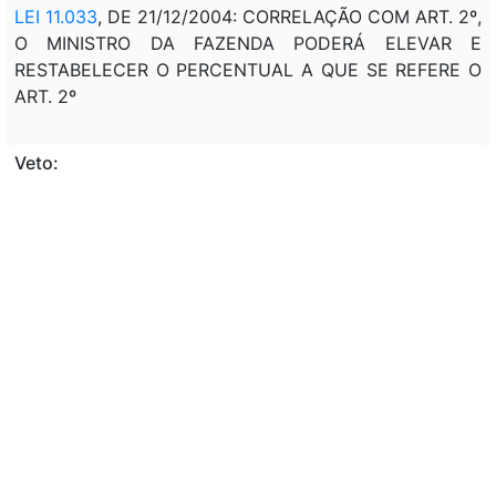
LEI 11.033
, DE 21/12/2004: CORRELAÇÃO COM ART. 2º,
O MINISTRO DA FAZENDA PODERÁ ELEVAR E
RESTABELECER O PERCENTUAL A QUE SE REFERE O
ART. 2º
Veto:
---
Assunto:
ALTERAÇÃO, LEGISLAÇÃO TRIBUTARIA, REDUÇÃO,
ALIQUOTA, IMPOSTO DE RENDA, CORRELAÇÃO,
RESGATE, COTA, APLICAÇÃO FINANCEIRA, FUNDOS,
INVESTIMENTO, CAPITAL ESTRANGEIRO.
Classificação de direito:
DIREITO ADMINISTRATIVO; DIREITO TRIBUTÁRIO;