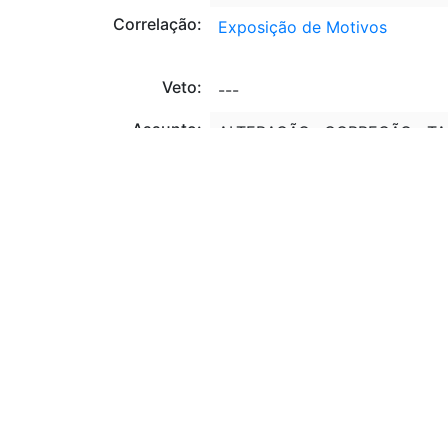
Correlação:
Exposição de Motivos
Veto:
---
Assunto:
ALTERAÇÃO, CORREÇÃO, TA
ISENÇÃO, IMPOSTO DE REN
BASE DE CALCULO, IMPOSTO 
PESSOA JURIDICA, UTILIZ
MAQUINA, INSTRUMENTO, E
QUITAÇÃO, TRIBUTOS, CONT
CARENTE. ALTERAÇÃO, NORM
FUNDO FINANCEIRO, FINAN
SEGURO OBRIGATORIO, COB
UTILIZAÇÃO, RECURSOS FI
RODOVIA. AUTORIZAÇÃO, P
ALTERAÇÃO, NORMAS, BEN
INFORMATICA