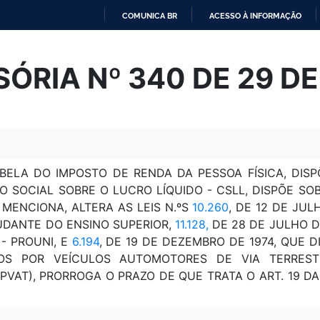
COMUNICA BR
ACESSO À INFORMAÇÃO
IR
PARA
SÓRIA Nº 340 DE 29 D
O
CONTEÚDO
BELA DO IMPOSTO DE RENDA DA PESSOA FÍSICA, DIS
 SOCIAL SOBRE O LUCRO LÍQUIDO - CSLL, DISPÕE SO
MENCIONA, ALTERA AS LEIS N.ºS
10.260
, DE 12 DE JU
UDANTE DO ENSINO SUPERIOR,
11.128,
DE 28 DE JULHO D
- PROUNI, E
6.194
, DE 19 DE DEZEMBRO DE 1974, QUE 
OS POR VEÍCULOS AUTOMOTORES DE VIA TERREST
AT), PRORROGA O PRAZO DE QUE TRATA O ART. 19 DA 