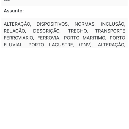
---
Assunto:
ALTERAÇÃO, DISPOSITIVOS, NORMAS, INCLUSÃO,
RELAÇÃO, DESCRIÇÃO, TRECHO, TRANSPORTE
FERROVIARIO, FERROVIA, PORTO MARITIMO, PORTO
FLUVIAL, PORTO LACUSTRE, (PNV). ALTERAÇÃO,
DISPOSITIVOS, NORMAS, RELAÇÃO, (PNV), LIGAÇÃO,
FERROVIA, MUNICIPIOS, (PE), (PI), (MA). ALTERAÇÃO,
DISPOSITIVOS, NORMAS, CONSTRUÇÃO, UTILIZAÇÃO,
FERROVIA, TRECHO, MUNICIPIO, BELEM, (PA),
PANORAMA, (SP). REESTRUTURAÇÃO,
TRANSFORMAÇÃO, EMPRESA DE ENGENHARIA E
CONSTRUÇÃO, EMPRESA PUBLICA, VINCULAÇÃO,
(MTR), OBJETIVO, CONSTRUÇÃO, EXPLORAÇÃO, INFRA
ESTRUTURA, REDE FERROVIARIA. TRANSFERENCIA,
EMPREGADO, SERVIDOR, (GEIPOT), DESTINAÇÃO,
EMPRESA DE ENGENHARIA E CONSTRUÇÃO.