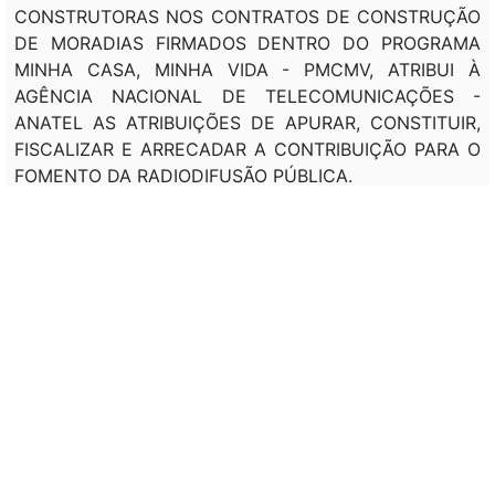
CONSTRUTORAS NOS CONTRATOS DE CONSTRUÇÃO
DE MORADIAS FIRMADOS DENTRO DO PROGRAMA
MINHA CASA, MINHA VIDA - PMCMV, ATRIBUI À
AGÊNCIA NACIONAL DE TELECOMUNICAÇÕES -
ANATEL AS ATRIBUIÇÕES DE APURAR, CONSTITUIR,
FISCALIZAR E ARRECADAR A CONTRIBUIÇÃO PARA O
FOMENTO DA RADIODIFUSÃO PÚBLICA.
DEC 6.819
, DE 13/04/2009: REGULAMENTA AS
SEÇÕES II, III E IV DO CAPÍTULO I. (REVOGADO)
DEC 6.820
, DE 13/04/2009: DISPÕE SOBRE A
COMPOSIÇÃO E AS COMPETÊNCIAS DO COMITÊ DE
PARTICIPAÇÃO NO FUNDO GARANTIDOR DA
HABITAÇÃO POPULAR - CPFGHAB E SOBRE A FORMA
DE INTEGRALIZAÇÃO DE COTAS NO FUNDO
GARANTIDOR DA HABITAÇÃO POPULAR - FGHAB.
PRT/MCIDADES 139, DE 13/04/2009, D.O.U. DE