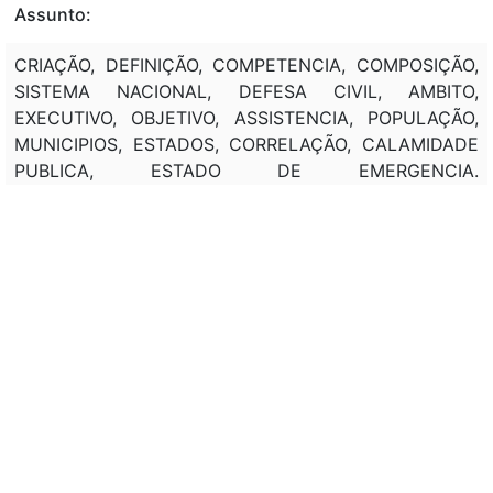
Assunto:
CRIAÇÃO, DEFINIÇÃO, COMPETENCIA, COMPOSIÇÃO,
SISTEMA NACIONAL, DEFESA CIVIL, AMBITO,
EXECUTIVO, OBJETIVO, ASSISTENCIA, POPULAÇÃO,
MUNICIPIOS, ESTADOS, CORRELAÇÃO, CALAMIDADE
PUBLICA, ESTADO DE EMERGENCIA.
REGULAMENTAÇÃO, (FUNCAP).
Classificação de direito:
---
Observação:
RETIFICAÇÃO - D.O.U. DE 06/07/2010, P. 1
NO PAR. 1º DO ART. 4º, ONDE SE LÊ:
"PAR. 1º ... O MONTANTE DE RECURSOS A SER