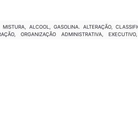
 MISTURA, ALCOOL, GASOLINA. ALTERAÇÃO, CLASSIF
RAÇÃO, ORGANIZAÇÃO ADMINISTRATIVA, EXECUTIVO,
5/2011:
ISO XVII DO ART. 29 DA LEI Nº 10.683, DE 28 DE MAIO 
DO PLANEJAMENTO, ORÇAMENTO E GESTÃO A COMIS
A ASSESSORIA EXTRAORDINÁRIA PARA A GESTÃO E
O E ATÉ SETE SECRETARIAS; " (NR)
 XVII DO ART. 29 DA LEI Nº 10.683, DE 28 DE MAIO D