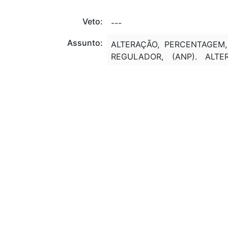
Veto:
---
Assunto:
ALTERAÇÃO, PERCENTAGEM,
REGULADOR, (ANP). ALTE
MINISTERIOS.
Classificação de direito:
---
Observação:
RETIFICAÇÃO - D.O.U. DE 04/0
ONDE SE LÊ: "ART. 7º O INC
REDAÇÃO:
"XVII - DO MINISTÉRIO 
ASSESSORIA ECONÔMICA, 
ACELERAÇÃO DO CRESCIMENT
LEIA-SE "ART. 7º O INCISO