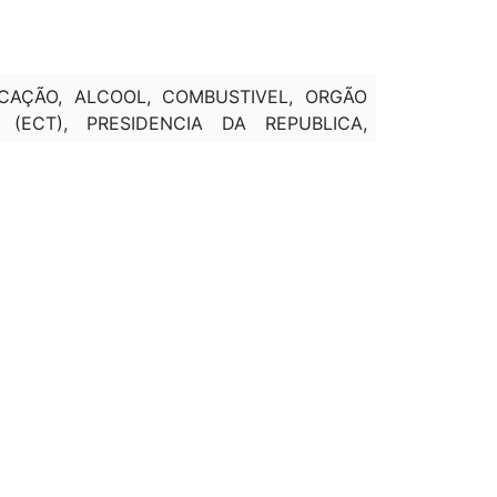
ICAÇÃO, ALCOOL, COMBUSTIVEL, ORGÃO
 (ECT), PRESIDENCIA DA REPUBLICA,
DE 2003, PASSA A VIGORAR COM A SEGUINTE
SÃO DE FINANCIAMENTOS EXTERNOS, A
 O ACOMPANHAMENTO DO PROGRAMA DE
E 2003, PASSA A VIGORAR COM A SEGUINTE