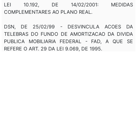
LEI 10.192, DE 14/02/2001: MEDIDAS
COMPLEMENTARES AO PLANO REAL.
DSN, DE 25/02/99 - DESVINCULA ACOES DA
TELEBRAS DO FUNDO DE AMORTIZACAO DA DIVIDA
PUBLICA MOBILIARIA FEDERAL - FAD, A QUE SE
REFERE O ART. 29 DA LEI 9.069, DE 1995.
DEC 3.082, DE 10/06/1999: AUTORIZA DEPOSITO DE
ACOES DE PROPRIEDADE DA UNIAO NO FUNDO
DE AMORTIZACAO DA DIVIDA PUBLICA MOBILIARIA
FEDERAL, NA FORMA ESTABELECIDA NO ART. 30
DA LEI Nº 9.069, DE 1995.
LEI 9.818, DE 23/08/99 - DISPOE QUE O PATRIMONIO
INICIAL DO FUNDO DE GARANTIA A EXPORTACAO -
FGE SERA CONSTITUIDO MEDIANTE TRANSFERENCIA
DE ACOES PREFERENCIAIS DA TELEBRAS QUE SE
ENCONTRAM DEPOSITADAS NO FUNDO DE