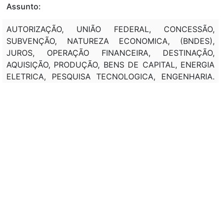
Assunto:
AUTORIZAÇÃO, UNIÃO FEDERAL, CONCESSÃO,
SUBVENÇÃO, NATUREZA ECONOMICA, (BNDES),
JUROS, OPERAÇÃO FINANCEIRA, DESTINAÇÃO,
AQUISIÇÃO, PRODUÇÃO, BENS DE CAPITAL, ENERGIA
ELETRICA, PESQUISA TECNOLOGICA, ENGENHARIA.
AUTORIZAÇÃO, UNIÃO FEDERAL, AUMENTO,
CREDITOS, (BNDES), VINCULAÇÃO, OPERAÇÃO
FINANCEIRA, SUPERVISÃO, (MF). ALTERAÇÃO,
DEFINIÇÃO, CRITERIOS, EXPORTAÇÃO INDIRETA.
AUTORIZAÇÃO, UNIÃO FEDERAL, CONCESSÃO,
SUBVENÇÃO, NATUREZA ECONOMICA, (BNDES),
JUROS, OPERAÇÃO FINANCEIRA, DESTINAÇÃO,
FABRICAÇÃO, MOVEIS, CALÇADO, PRODUTO TEXTIL,
COURO, MADEIRA, EQUIPAMENTOS, INFORMATICA,
CERAMICA, TECNOLOGIA DIGITAL, COMUNICAÇÕES,
INSTRUMENTO OTICO, MEDICINA, ODONTOLOGIA.
DEFINIÇÃO, CRITERIOS, OPERAÇÃO FINANCEIRA,