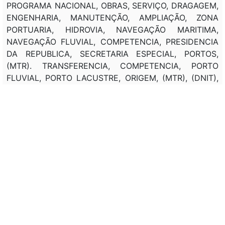
PROGRAMA NACIONAL, OBRAS, SERVIÇO, DRAGAGEM,
ENGENHARIA, MANUTENÇÃO, AMPLIAÇÃO, ZONA
PORTUARIA, HIDROVIA, NAVEGAÇÃO MARITIMA,
NAVEGAÇÃO FLUVIAL, COMPETENCIA, PRESIDENCIA
DA REPUBLICA, SECRETARIA ESPECIAL, PORTOS,
(MTR). TRANSFERENCIA, COMPETENCIA, PORTO
FLUVIAL, PORTO LACUSTRE, ORIGEM, (MTR), (DNIT),
DESTINO, PRESIDENCIA DA REPUBLICA, SECRETARIA
ESPECIAL, PORTOS. CRITERIOS, SIMPLIFICAÇÃO,
CONTRATAÇÃO DE OBRAS E SERVIÇOS, AMBITO,
COMPANHIA DOCAS.
Classificação de direito:
POLITICA ECONOMICO FINANCEIRA, ATIVIDADE
PORTUARIA.
Observação:
---