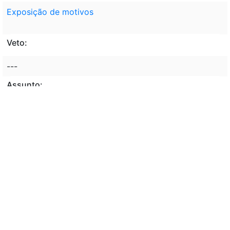
Exposição de motivos
Veto:
---
Assunto:
REESTRUTURAÇÃO, MODELO, REGIME JURÍDICO,
ORGANIZAÇÃO, POSTO ADUANEIRO, ARMAZÉM,
RECINTO ALFANDEGADO. AUMENTO, ALÍQUOTA,
(COFINS), IMPORTAÇÃO, BENS, (TIPI). ALTERAÇÃO,
CUSTO, FISCALIZAÇÃO, CONTROLE ADUANEIRO,
RECEITA FEDERAL DO BRASIL, RESSARCIMENTO,
(FUNDAF). REDUÇÃO, ALÍQUOTA, (PIS-PASEP),
(COFINS), INDENIZAÇÃO, BENS, REVERSÃO,
CONCESSÃO, ENERGIA ELÉTRICA. ALTERAÇÃO,
ALÍQUOTA, DEDUÇÃO, IMPOSTO DE RENDA, DOAÇÃO,