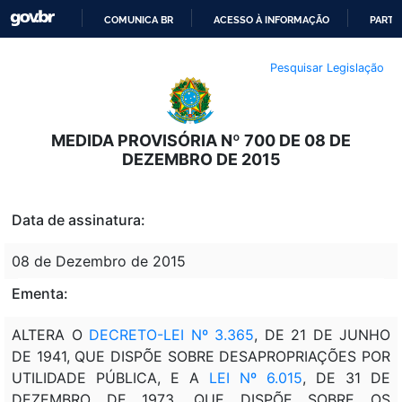
COMUNICA BR
ACESSO À INFORMAÇÃO
PARTI
IR
Pesquisar Legislação
PARA
O
CONTEÚDO
MEDIDA PROVISÓRIA Nº 700 DE 08 DE
DEZEMBRO DE 2015
Data de assinatura:
08 de Dezembro de 2015
Ementa:
ALTERA O
DECRETO-LEI Nº 3.365
, DE 21 DE JUNHO
DE 1941, QUE DISPÕE SOBRE DESAPROPRIAÇÕES POR
UTILIDADE PÚBLICA, E A
LEI Nº 6.015
, DE 31 DE
DEZEMBRO DE 1973, QUE DISPÕE SOBRE OS