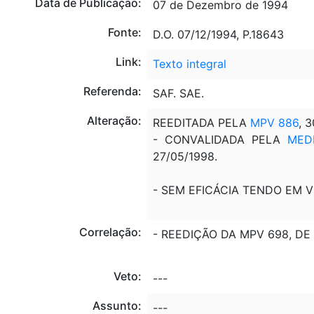
Data de Publicação:
07 de Dezembro de 1994
Fonte:
D.O. 07/12/1994, P.18643
Link:
Texto integral
Referenda:
SAF. SAE.
Alteração:
REEDITADA PELA
MPV 886
, 
- CONVALIDADA PELA
MED
27/05/1998.
- SEM EFICÁCIA TENDO EM 
Correlação:
- REEDIÇÃO DA MPV 698, DE 
Veto:
---
Assunto:
---