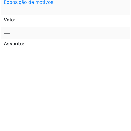
Exposição de motivos
Veto:
---
Assunto:
CRITÉRIOS , PROCESSO ADMINISTRATIVO , SANÇÃO ,
ÂMBITO , ATUAÇÃO , BANCO CENTRAL DO BRASIL
(BACEN) , COMISSÃO DE VALORES MOBILIÁRIOS .
Classificação de direito:
ADMINISTRAÇÃO FEDERAL , PROCESSO
ADMINISTRATIVO .
Observação:
---