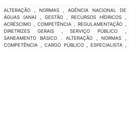
ALTERAÇÃO , NORMAS , AGÊNCIA NACIONAL DE
ÁGUAS (ANA) , GESTÃO , RECURSOS HÍDRICOS ,
ACRÉSCIMO , COMPETÊNCIA , REGULAMENTAÇÃO ,
DIRETRIZES GERAIS , SERVIÇO PÚBLICO ,
SANEAMENTO BÁSICO . ALTERAÇÃO , NORMAS ,
COMPETÊNCIA , CARGO PÚBLICO , ESPECIALISTA ,
RECURSOS HÍDRICOS , SANEAMENTO BÁSICO .
ALTERAÇÃO , DIRETRIZES GERAIS , SANEAMENTO
BÁSICO , MUNICÍPIOS , DISTRITO FEDERAL (DF) ,
CRITÉRIOS , LICITAÇÃO , COBRANÇA , TAXA , PREÇO
PÚBLICO , POLÍTICA NACIONAL , SANEAMENTO ,
MINISTÉRIO DAS CIDADES , AGÊNCIA NACIONAL DE
ÁGUAS (ANA) , CRIAÇÃO , COMITÊ , GRUPO
INTERMINISTERIAL .
Classificação de direito:
SANEAMENTO BÁSICO .