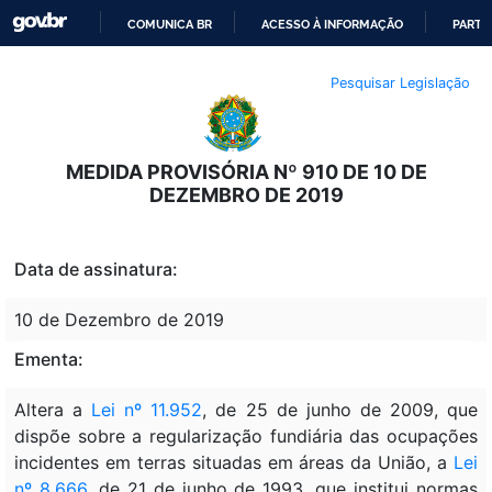
COMUNICA BR
ACESSO À INFORMAÇÃO
PARTI
IR
Pesquisar Legislação
PARA
O
CONTEÚDO
MEDIDA PROVISÓRIA Nº 910 DE 10 DE
DEZEMBRO DE 2019
Data de assinatura:
10 de Dezembro de 2019
Ementa:
Altera a
Lei nº 11.952
, de 25 de junho de 2009, que
dispõe sobre a regularização fundiária das ocupações
incidentes em terras situadas em áreas da União, a
Lei
nº 8.666
, de 21 de junho de 1993, que institui normas